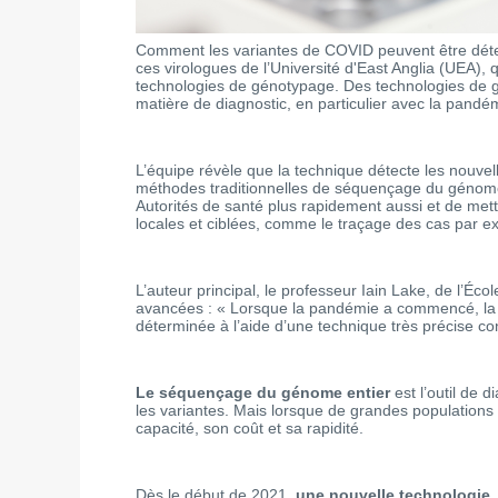
Comment les variantes de COVID peuvent être détec
ces virologues de l’Université d'East Anglia (UEA),
technologies de génotypage. Des technologies de gé
matière de diagnostic, en particulier avec la pandé
L’équipe révèle que la technique détecte les nouve
méthodes traditionnelles de séquençage du génome 
Autorités de santé plus rapidement aussi et de me
locales et ciblées, comme le traçage des cas par e
L’auteur principal, le professeur Iain Lake, de l’
avancées : « Lorsque la pandémie a commencé, la va
déterminée à l’aide d’une technique très précise 
Le séquençage du génome entier
est l’outil de 
les variantes. Mais lorsque de grandes populations d
capacité, son coût et sa rapidité.
Dès le début de 2021,
une nouvelle technologie