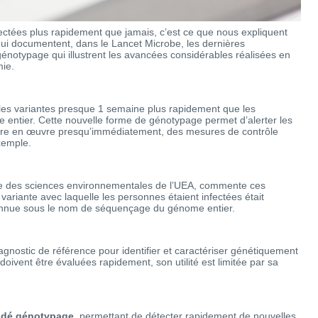
tées plus rapidement que jamais, c’est ce que nous expliquent
 qui documentent, dans le Lancet Microbe, les dernières
notypage qui illustrent les avancées considérables réalisées en
mie.
lles variantes presque 1 semaine plus rapidement que les
entier. Cette nouvelle forme de génotypage permet d’alerter les
ttre en œuvre presqu’immédiatement, des mesures de contrôle
xemple.
École des sciences environnementales de l’UEA, commente ces
riante avec laquelle les personnes étaient infectées était
connue sous le nom de séquençage du génome entier.
diagnostic de référence pour identifier et caractériser génétiquement
oivent être évaluées rapidement, son utilité est limitée par sa
, dé génotypage
, permettant de détecter rapidement de nouvelles