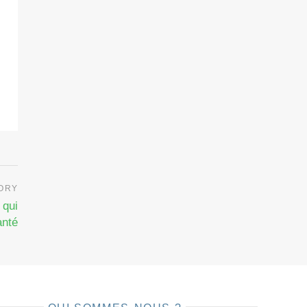
 qui
anté