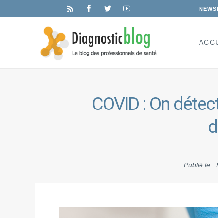
NEWS
ACC
COVID : On détect
d
Publié le :