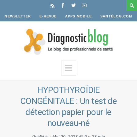
NEWSLETTER
E-REVUE
APPS MOBILE
SANTÉLOG.COM
HYPOTHYROÏDIE
CONGÉNITALE : Un test de
détection papier pour le
nouveau-né
Publié le :
Mai 29, 2023 @ 0 h 33 min