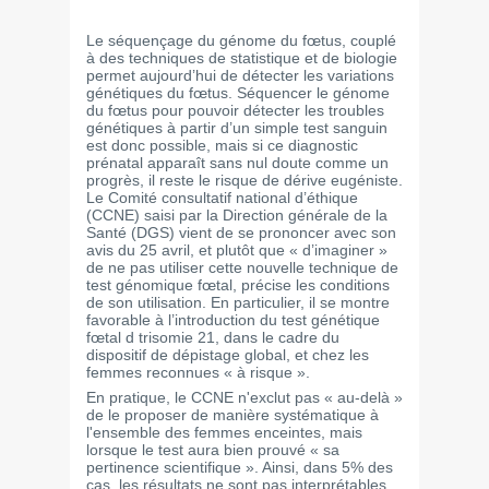
Le séquençage du génome du fœtus, couplé
à des techniques de statistique et de biologie
permet aujourd’hui de détecter les variations
génétiques du fœtus. Séquencer le génome
du fœtus pour pouvoir détecter les troubles
génétiques à partir d’un simple test sanguin
est donc possible, mais si ce diagnostic
prénatal apparaît sans nul doute comme un
progrès, il reste le risque de dérive eugéniste.
Le Comité consultatif national d’éthique
(CCNE) saisi par la Direction générale de la
Santé (DGS) vient de se prononcer avec son
avis du 25 avril, et plutôt que « d’imaginer »
de ne pas utiliser cette nouvelle technique de
test génomique fœtal, précise les conditions
de son utilisation. En particulier, il se montre
favorable à l’introduction du test génétique
fœtal d trisomie 21, dans le cadre du
dispositif de dépistage global, et chez les
femmes reconnues « à risque ».
En pratique, le CCNE n'exclut pas « au-delà »
de le proposer de manière systématique à
l'ensemble des femmes enceintes, mais
lorsque le test aura bien prouvé « sa
pertinence scientifique ». Ainsi, dans 5% des
cas, les résultats ne sont pas interprétables