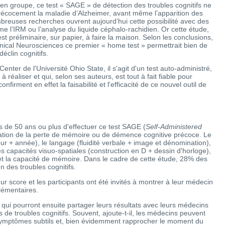
ire en groupe, ce test « SAGE » de détection des troubles cognitifs ne
récocement la maladie d’Alzheimer, avant même l’apparition des
reuses recherches ouvrent aujourd’hui cette possibilité avec des
 l’IRM ou l’analyse du liquide céphalo-rachidien. Or cette étude,
test préliminaire, sur papier, à faire la maison. Selon les conclusions,
inical Neurosciences ce premier « home test » permettrait bien de
éclin cognitifs.
er de l'Université Ohio State, il s'agit d'un test auto-administré,
 réaliser et qui, selon ses auteurs, est tout à fait fiable pour
onfirment en effet la faisabilité et l'efficacité de ce nouvel outil de
 de 50 ans ou plus d'effectuer ce test SAGE (
Self-Administered
uation de la perte de mémoire ou de démence cognitive précoce. Le
jour + année), le langage (fluidité verbale + image et dénomination),
les capacités visuo-spatiales (construction en D + dessin d'horloge),
 et la capacité de mémoire. Dans le cadre de cette étude, 28% des
n des troubles cognitifs.
 score et les participants ont été invités à montrer à leur médecin
lémentaires.
, qui pourront ensuite partager leurs résultats avec leurs médecins
s de troubles cognitifs. Souvent, ajoute-t-il, les médecins peuvent
s symptômes subtils et, bien évidemment rapprocher le moment du