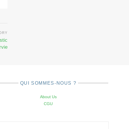
stic
rvie
QUI SOMMES-NOUS ?
About Us
CGU