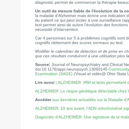
diagnostic permet de commencer la thérapie beauco
Un outil de mesure fiable de l'évolution de la co
la maladie d'Alzheimer mais donne une indication de
du patient ce qui peut inciter à une surveillance r
test permet ainsi de suivre l'évolution des fonctions c
nécessité d'intervention.
Car 4 personnes sur 5 à problèmes cognitifs sont 
cognitifs obtiennent des scores normaux au test.
Modifier le calendrier de détection et de prise en c
que ces résultats conduiront à une utilisation plus l
Source:
Journal of Neuropsychiatry and Clinical 
doi:10.1176/appi.neuropsych.13060145
Community 
Examination (SAGE)
(Visuel et vidéo@ Ohio State 
Lire aussi :
ALZHEIMER: IRM et tests permettent de
ALZHEIMER: Le risque génétique détectable chez l
Accéder
aux dernières actualités sur la Maladie d'
ALZHEIMER: 10 ans avant, l'ADN mitochondrial sig
Diagnostic d'ALZHEIMER: Une signature de la mala