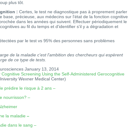
up plus tôt.
gnition :
Certes, le test ne diagnostique pas à proprement parler
 base, précieuse, aux médecins sur l'état de la fonction cognitive
approchée dans les années qui suivent. Effectuer périodiquement le
ognitives au fil du temps et d'identifier s'il y a dégradation et
détectées par le test vs 95% des personnes sans problèmes
harge de la maladie c'est l'ambition des chercheurs qui espèrent
arge de ce type de tests.
Neurosciences January 13, 2014
Cognitive Screening Using the Self-Administered Gerocognitive
University Wexner Medical Center)
 prédire le risque à 2 ans –
e nourrisson? –
Alzheimer
ne la maladie
–
die dans le sang –