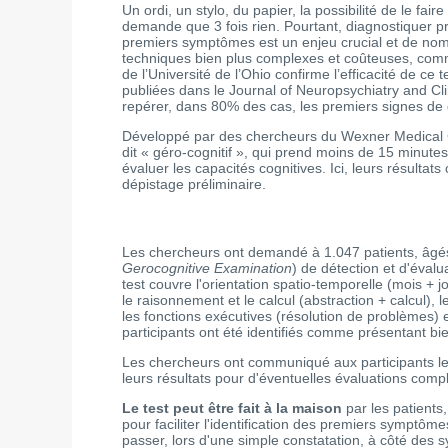
Un ordi, un stylo, du papier, la possibilité de le fa
demande que 3 fois rien. Pourtant, diagnostiquer p
premiers symptômes est un enjeu crucial et de nomb
techniques bien plus complexes et coûteuses, comme
de l’Université de l’Ohio confirme l’efficacité de ce 
publiées dans le Journal of Neuropsychiatry and Cl
repérer, dans 80% des cas, les premiers signes de d
Développé par des chercheurs du Wexner Medical Cent
dit « géro-cognitif », qui prend moins de 15 minutes à
évaluer les capacités cognitives. Ici, leurs résultats c
dépistage préliminaire.
Les chercheurs ont demandé à 1.047 patients, âgés
Gerocognitive Examination
) de détection et d'éval
test couvre l'orientation spatio-temporelle (mois + 
le raisonnement et le calcul (abstraction + calcul), 
les fonctions exécutives (résolution de problèmes)
participants ont été identifiés comme présentant bie
Les chercheurs ont communiqué aux participants leur
leurs résultats pour d'éventuelles évaluations comp
Le test peut être fait à la maison
par les patients
pour faciliter l'identification des premiers symptôme
passer, lors d'une simple constatation, à côté de